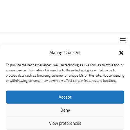
Manage Consent
To provide the best experiences, we use technologies like cookies to store and/or
access device information. Consenting to these technologies will allow us to
process data such as browsing behavior or unique IDs on this site. Not consenting
or withdrawing consent, may adversely affect certain features and functions.
PRO LOCO CUASSO © 2026. All Rights Reserved.
PRO LOCO CUASSO - VIA ROMA, 8 - CUASSO AL MONTE -
Accept
21050
P.IVA 01305140129 - C.F 95002400125
Deny
Hosting with
by
Webhostingstudio.net
View preferences