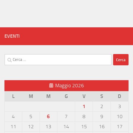
EVENTI
Ricerca
per:
Maggio 2026
L
M
M
G
V
S
D
1
2
3
4
5
6
7
8
9
10
11
12
13
14
15
16
17