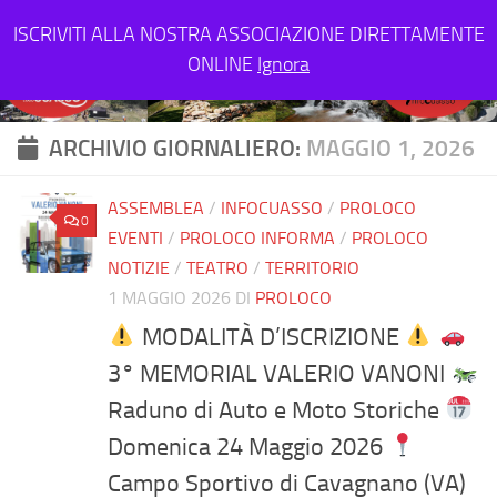
Salta al contenuto
ISCRIVITI ALLA NOSTRA ASSOCIAZIONE DIRETTAMENTE
ONLINE
Ignora
ARCHIVIO GIORNALIERO:
MAGGIO 1, 2026
ASSEMBLEA
/
INFOCUASSO
/
PROLOCO
0
EVENTI
/
PROLOCO INFORMA
/
PROLOCO
NOTIZIE
/
TEATRO
/
TERRITORIO
1 MAGGIO 2026
DI
PROLOCO
MODALITÀ D’ISCRIZIONE
3° MEMORIAL VALERIO VANONI
Raduno di Auto e Moto Storiche
Domenica 24 Maggio 2026
Campo Sportivo di Cavagnano (VA)