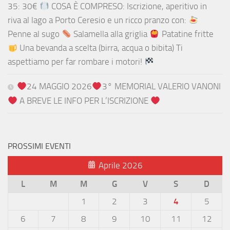
35: 30€
COSA È COMPRESO: Iscrizione, aperitivo in
riva al lago a Porto Ceresio e un ricco pranzo con:
Penne al sugo
Salamella alla griglia
Patatine fritte
Una bevanda a scelta (birra, acqua o bibita) Ti
aspettiamo per far rombare i motori!
24 MAGGIO 2026
3° MEMORIAL VALERIO VANONI
A BREVE LE INFO PER L’ISCRIZIONE
PROSSIMI EVENTI
Aprile 2026
L
M
M
G
V
S
D
1
2
3
4
5
6
7
8
9
10
11
12