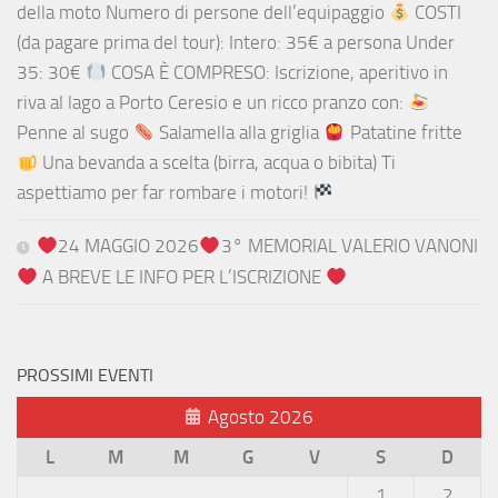
della moto Numero di persone dell’equipaggio
COSTI
(da pagare prima del tour): Intero: 35€ a persona Under
35: 30€
COSA È COMPRESO: Iscrizione, aperitivo in
riva al lago a Porto Ceresio e un ricco pranzo con:
Penne al sugo
Salamella alla griglia
Patatine fritte
Una bevanda a scelta (birra, acqua o bibita) Ti
aspettiamo per far rombare i motori!
24 MAGGIO 2026
3° MEMORIAL VALERIO VANONI
A BREVE LE INFO PER L’ISCRIZIONE
PROSSIMI EVENTI
Agosto 2026
L
M
M
G
V
S
D
1
2