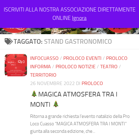
Salta al contenuto
ISCRIVITI ALLA NOSTRA ASSOCIAZIONE DIRETTAMENTE
ONLINE
Ignora
TAGGATO:
STAND GASTRONOMICO
INFOCUASSO
/
PROLOCO EVENTI
/
PROLOCO
0
INFORMA
/
PROLOCO NOTIZIE
/
TEATRO
/
TERRITORIO
26 NOVEMBRE 2022
DI
PROLOCO
MAGICA ATMOSFERA TRA I
MONTI
Ritorna a grande richiesta l’evento natalizio della Pro
Loco Cuasso “MAGICA ATMOSFERA TRA I MONTI”
giunta alla seconda edizione, che...