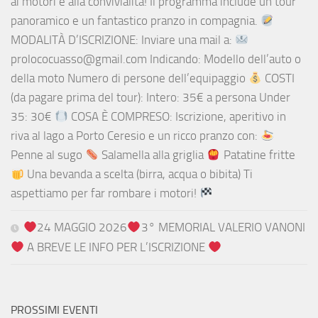
ai motori e alla convivialità! Il programma include un tour
panoramico e un fantastico pranzo in compagnia.
MODALITÀ D’ISCRIZIONE: Inviare una mail a:
prolococuasso@gmail.com Indicando: Modello dell’auto o
della moto Numero di persone dell’equipaggio
COSTI
(da pagare prima del tour): Intero: 35€ a persona Under
35: 30€
COSA È COMPRESO: Iscrizione, aperitivo in
riva al lago a Porto Ceresio e un ricco pranzo con:
Penne al sugo
Salamella alla griglia
Patatine fritte
Una bevanda a scelta (birra, acqua o bibita) Ti
aspettiamo per far rombare i motori!
24 MAGGIO 2026
3° MEMORIAL VALERIO VANONI
A BREVE LE INFO PER L’ISCRIZIONE
PROSSIMI EVENTI