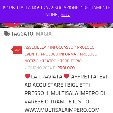
Salta al contenuto
ISCRIVITI ALLA NOSTRA ASSOCIAZIONE DIRETTAMENTE
ONLINE
Ignora
TAGGATO:
MAGIA
ASSEMBLEA
/
INFOCUASSO
/
PROLOCO
0
EVENTI
/
PROLOCO INFORMA
/
PROLOCO
NOTIZIE
/
TEATRO
/
TERRITORIO
7 GIUGNO 2024
DI
PROLOCO
LA TRAVIATA
AFFRETTATEVI
AD ACQUISTARE I BIGLIETTI
PRESSO IL MULTISALA IMPERO DI
VARESE O TRAMITE IL SITO
WWW.MULTISALAIMPERO.COM