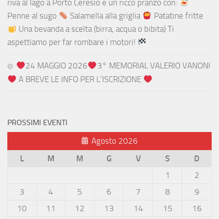
riva al lago a Porto Ceresio e un ricco pranzo con:
Penne al sugo
Salamella alla griglia
Patatine fritte
Una bevanda a scelta (birra, acqua o bibita) Ti
aspettiamo per far rombare i motori!
24 MAGGIO 2026
3° MEMORIAL VALERIO VANONI
A BREVE LE INFO PER L’ISCRIZIONE
PROSSIMI EVENTI
Agosto 2026
L
M
M
G
V
S
D
1
2
3
4
5
6
7
8
9
10
11
12
13
14
15
16