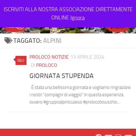
Salta al contenuto
ISCRIVITI ALLA NOSTRA ASSOCIAZIONE DIRETTAMENTE
ONLINE
Ignora
TAGGATO:
ALPINI
PROLOCO NOTIZIE
13 APRILE 2024
0
DI
PROLOCO
GIORNATA STUPENDA
È stata una bellissima giornata e vogliamo ringraziare
i nostri “compagni di viaggio” in questa esperienza,
ovvero #gruppoalpinicuasso #prolocobisuschio...